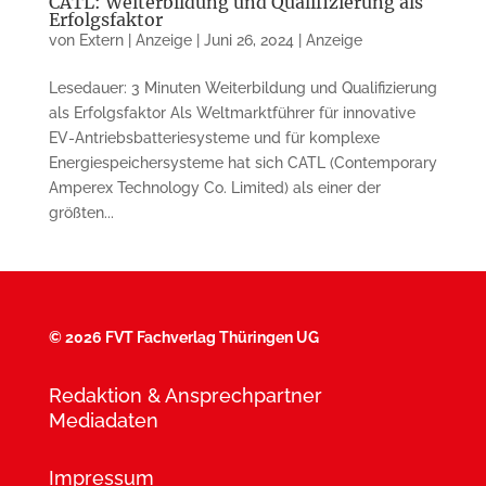
CATL: Weiterbildung und Qualifizierung als
Erfolgsfaktor
von
Extern | Anzeige
|
Juni 26, 2024
|
Anzeige
Lesedauer: 3 Minuten Weiterbildung und Qualifizierung
als Erfolgs­faktor Als Weltmarktführer für innovative
EV-Antriebsbatteriesysteme und für komplexe
Energiespeichersysteme hat sich CATL (Contemporary
Amperex Technology Co. Limited) als einer der
größten...
©
2026 FVT Fachverlag Thüringen UG
Redaktion & Ansprechpartner
Mediadaten
Impressum