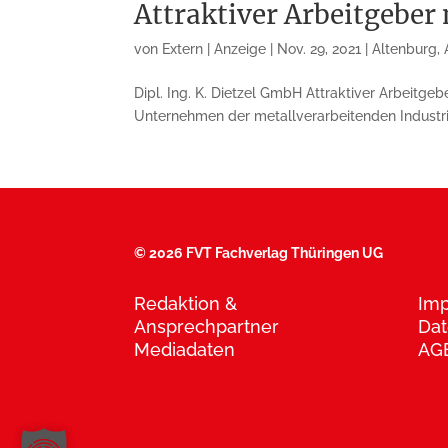
Attraktiver Arbeitgeber
von
Extern | Anzeige
|
Nov. 29, 2021
|
Altenburg
,
Dipl. Ing. K. Dietzel GmbH Attraktiver Arbeitgeb
Unternehmen der metallverarbeitenden Industri
©
2026 FVT Fachverlag Thüringen UG
Redaktion &
Im
Ansprechpartner
Dat
Mediadaten
AG