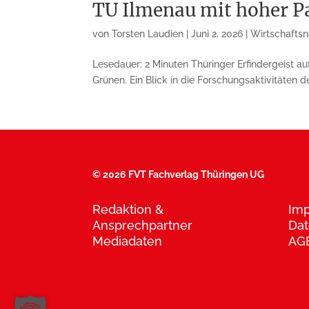
TU Ilmenau mit hoher Pa
von
Torsten Laudien
|
Juni 2, 2026
|
Wirtschaftsn
Lesedauer: 2 Minuten Thüringer Erfindergeist au
Grünen. Ein Blick in die Forschungsaktivitäten d
©
2026 FVT Fachverlag Thüringen UG
Redaktion &
Im
Ansprechpartner
Dat
Mediadaten
AG