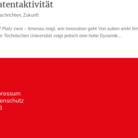
tentaktivität
achrichten
,
Zukunft
f Platz zwei – Ilmenau zeigt, wie Innovation geht Von außen wirkt Il
er Technischen Universität zeigt jedoch eine hohe Dynamik:...
pressum
enschutz
B