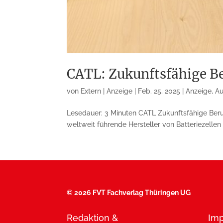
CATL: Zukunftsfähige Be
von
Extern | Anzeige
|
Feb. 25, 2025
|
Anzeige
,
Au
Lesedauer: 3 Minuten CATL Zukunftsfähige Beru
weltweit führende Hersteller von Batteriezellen
©
2026 FVT Fachverlag Thüringen UG
Redaktion &
Im