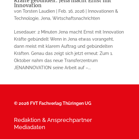
Kräfte gebündelt: Jena macht Ernst mit
Innovation
von
Torsten Laudien
|
Feb. 16, 2026
|
Innovationen &
Technologie
,
Jena
,
Wirtschaftsnachrichten
Lesedauer: 2 Minuten Jena macht Ernst mit Innovation
Kräfte gebündelt Wenn in Jena etwas vorangeht,
dann meist mit klarem Auftrag und gebündelten
Kräften. Genau das zeigt sich jetzt erneut: Zum 1.
Oktober nahm das neue Transferzentrum
JENAiNNOVATION seine Arbeit auf –...
©
2026 FVT Fachverlag Thüringen UG
Redaktion & Ansprechpartner
Mediadaten