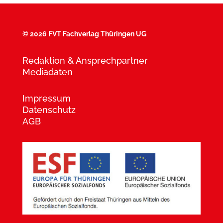
©
2026 FVT Fachverlag Thüringen UG
Redaktion & Ansprechpartner
Mediadaten
Impressum
Datenschutz
AGB