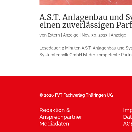
A.S.T. Anlagenbau und 
einen zuverlässigen Par
von
Extern | Anzeige
|
Nov. 30, 2023
|
Anzeige
Lesedauer: 2 Minuten A.S.T. Anlagenbau und S
Systemtechnik GmbH ist der kompetente Partner 
©
2026 FVT Fachverlag Thüringen UG
Redaktion &
Im
Ansprechpartner
Dat
Mediadaten
AG