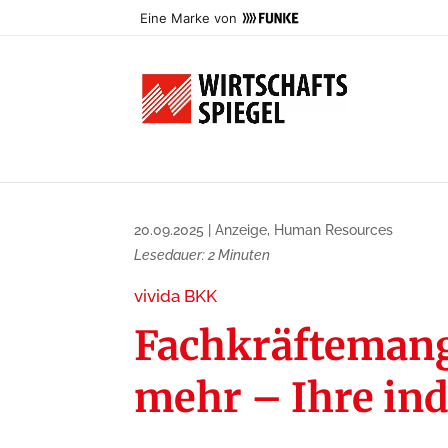
Eine Marke von
20.09.2025
|
Anzeige
,
Human Resources
Lesedauer:
2
Minuten
vivida BKK
Fachkräftemange
mehr – Ihre in