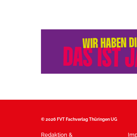
©
2026 FVT Fachverlag Thüringen UG
Redaktion &
Im