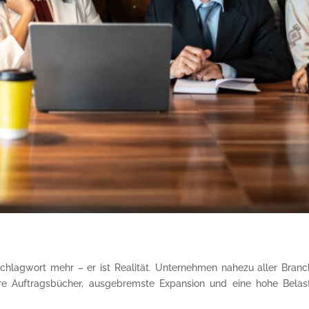
chlagwort mehr – er ist Realität. Unternehmen nahezu aller Branch
Leere Auftragsbücher, ausgebremste Expansion und eine hohe Bela