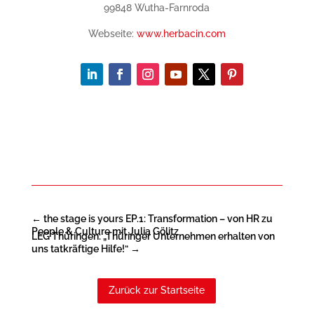
99848 Wutha-Farnroda
Webseite:
www.herbacin.com
←
the stage is yours EP.1: Transformation – von HR zu
People & Culture mit Julia Gölitz
LEG Thüringen: „Thüringer Unternehmen erhalten von
uns tatkräftige Hilfe!“
→
Zurück zur Startseite