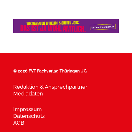
©
2026 FVT Fachverlag Thüringen UG
Redaktion & Ansprechpartner
Mediadaten
Impressum
Datenschutz
AGB