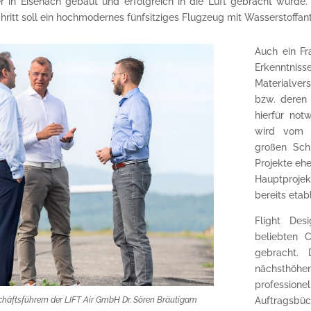
er in Eisenach gebaut und erfolgreich in die Luft gebracht wur
hritt soll ein hochmodernes fünfsitziges Flugzeug mit Wasserstoffant
Auch ein Fr
Erkenntn
Materialver
bzw. deren 
hierfür no
wird vom G
großen Sch
Projekte ehe
Hauptprojek
bereits etab
Flight Desi
beliebten 
gebracht. 
nächsthöhe
professi
Auftragsbü
chäftsführern der LIFT Air GmbH Dr. Sören Bräutigam