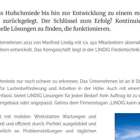
s Hufschmiede bis hin zur Entwicklung zu einem mod
zurückgelegt. Der Schlüssel zum Erfolg? Kontinuie
elle Lösungen zu finden, die funktio­nieren.
ernehmen 2011 von Manfred Lindig mit ca. 150 Mitarbeitern übernah
ern entwickelt. Das Kerngeschäft liegt in der LINDIG Fördertechnik, 
chmiede nur noch schwer zu erkennen. Das Unternehmen ist an 8 Sta
für Lastenbeförderung und Arbeiten in der Höhe. Auch mit eine
asst, bietet LINDIG Lösungen für jeden Bedarf. Kein Auftrag ist zu s
umgebaut oder angepasst. Getreu dem Firmenslogan „LINDIG kann a
ührt mit mobilen Werkstätten Wartungen und
l und effizient durch. Perfekt ausgebildet und
wortlich an Problemstellungen und täglichen