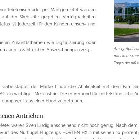
nur telefonisch oder per Mail gemietet werden
/7 auf der Webseite gegeben, Verfügbarkeiten
tatus ist jederzeit für den Kunden einseh- und
ielen Zukunftsthemen wie Digitalisierung oder
Am 13. April 2
ch auch in zahlreichen Auszeichnungen zeigt.
mit circa 14.0
Tages der offen
 Gabelstapler der Marke Linde (die Ähnlichkeit mit dem Familien
G ein wichtiger Meilenstein. Dieser Verbund für mittelständische
d europaweit aus einer Hand zu betreuen.
 neuen Antrieben
Meter waren Sven Lindig anscheinend nicht hoch genug. Nach dem Mo
Entwurf des Nurflügel Flugzeugs HORTEN HX-2 mit seinen 20 prozentig