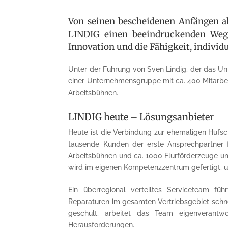
Von seinen bescheidenen Anfängen al
LINDIG einen beeindruckenden Weg 
Innovation und die Fähigkeit, individu
Unter der Führung von Sven Lindig, der das Unt
einer Unternehmensgruppe mit ca. 400 Mitarbeit
Arbeits­bühnen.
LINDIG heute – Lösungsanbieter
Heute ist die Verbindung zur ehemaligen Hufs
tausende Kunden der erste Ansprechpartner 
Arbeitsbühnen und ca. 1000 Flurförderzeuge umf
wird im eigenen Kompetenzzentrum gefertigt, 
Ein überregional verteiltes Serviceteam f
Reparaturen im gesamten Vertriebsgebiet schnel
geschult, arbeitet das Team eigen­ver­ant­
Herausfor­der­ungen.