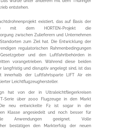
de. Das wurde unter anderem mit dem Thüringer
rieb entstehen.
achtdrohnenprojekt existiert, das auf Basis der
isse mit dem HORTEN-Projekt die
sorgung zwischen Zulieferern und Unternehmen
Standorten zum Ziel hat. Die Entwicklung der
twendigen regulatorischen Rahmenbedingungen
esetzgeber und den Luftfahrtbehörden in
ritten vorangetrieben. Während diese beiden
r langfristig und disruptiv angelegt sind, ist das
t innerhalb der Luftfahrtsparte LIFT Air ein
lierter Leichtflugzeughersteller.
gn hat von der in Ultraleichtfliegerkreisen
CT-Serie über 2000 Flugzeuge in den Markt
Die neu entwickelte F2 ist sogar in der
ren Klasse angesiedelt und noch besser für
onelle Anwendungen geeignet. Volle
cher bestätigen den Markterfolg der neuen