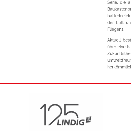
Serie, die 
Baukaste
batterieelek
der Luft un
Fliegens.
Aktuell best
über eine Ka
Zukunftst
umweltfreu
herkömmlich