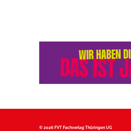
©
2026 FVT Fachverlag Thüringen UG