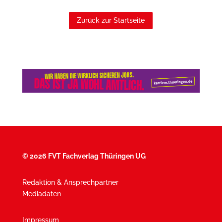
Zurück zur Startseite
©
2026 FVT Fachverlag Thüringen UG
Redaktion & Ansprechpartner
Mediadaten
Impressum