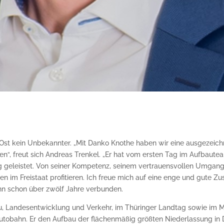
ng Ost kein Unbekannter. „Mit Danko Knothe haben wir eine ausgezei
nen“, freut sich Andreas Trenkel. „Er hat vom ersten Tag im Aufba
g geleistet. Von seiner Kompetenz, seinem vertrauensvollen Umgan
n im Freistaat profitieren. Ich freue mich auf eine enge und gute Z
ahn schon über zwölf Jahre verbunden.
au, Landesentwicklung und Verkehr, im Thüringer Landtag sowie im 
Autobahn. Er den Aufbau der flächenmäßig größten Niederlassung in 