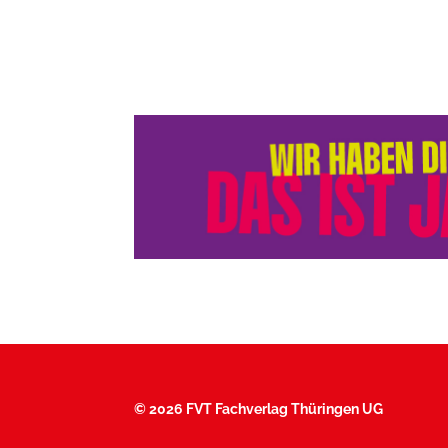
©
2026 FVT Fachverlag Thüringen UG