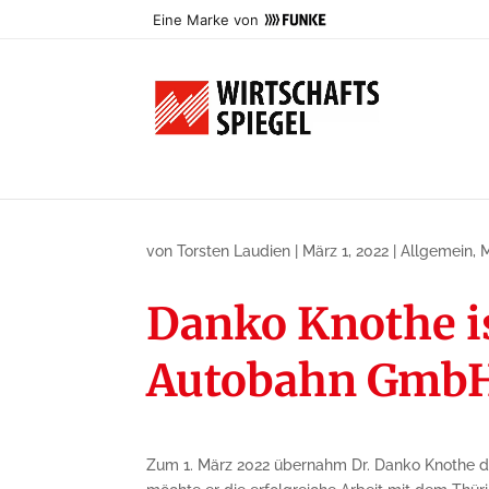
Eine Marke von
von
Torsten Laudien
|
März 1, 2022
|
Allgemein
,
M
Danko Knothe is
Autobahn Gmb
Zum 1. März 2022 übernahm Dr. Danko Knothe die 