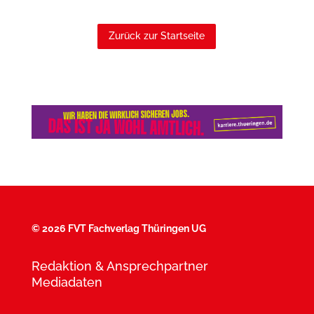
Zurück zur Startseite
©
2026 FVT Fachverlag Thüringen UG
Redaktion & Ansprechpartner
Mediadaten