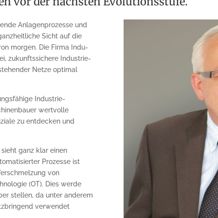
n vor der nächsten Evolutionsstufe.
dende Anlagenprozesse und
nzheitliche Sicht auf die
von morgen. Die Firma Indu-
, zukunftssichere Industrie-
stehender Netze optimal
ungsfähige Industrie-
hinenbauer wertvolle
nziale zu entdecken und
 sieht ganz klar einen
omatisierter Prozesse ist
 Verschmelzung von
chnologie (OT). Dies werde
er stellen, da unter anderem
utzbringend verwendet