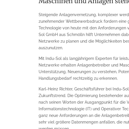
Maschinen und Anlagen stehe
Steigende Anlagenvernetzung, komplexer wer
zunehmender Wettbewerbsdruck fordern eine ga
Technologie von heute mit den Anforderungen 
Sol GmbH aus Schmölln hilft Unternehmen dabei
Netzwerke zu planen und die Möglichkeiten be
auszunutzen.
Mit Indu-Sol als langjährigem Experten für leist
Netzwerke erhalten Anlagenbetreiber und Masc
Unterstützung, Neuerungen zu verstehen, Pote
Handlungsbedarf rechtzeitig zu erkennen.
Karl-Heinz Richter, Geschäftsführer bei Indu-Sol
Zukunftstrend. Die Optimierung bestehender aut
nach seinen Worten der Ausgangpunkt für die
Informationstechnologie (IT) und Operativer Te
ganz neue Anforderungen an die Anlagenbetreib
sehr viel größere Datenmengen anfallen, die n
werden müssen.