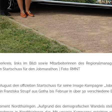
serkreis, links im Bild) sowie Mitarbeiterinnen des Regionalm
den Startschuss für den Jobmarathon. | Foto: RMNT
ugust den offiziellen Startschuss für seine Image-Kampagne „Jobm
n Franziska Strupf aus Gotha bis Februar in über 30 verschiedene Ber
ement Nordthüringen. „Aufgrund des demografischen Wandels stel
nehmen in Nordthüringen dar. Mit unserer Kampagne möchten wir