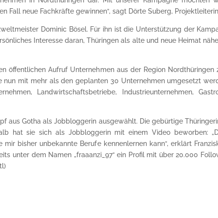
 Fall neue Fachkräfte gewinnen“, sagt Dörte Suberg, Projektleite
weltmeister Dominic Bösel. Für ihn ist die Unterstützung der Kamp
sönliches Interesse daran, Thüringen als alte und neue Heimat näh
n öffentlichen Aufruf Unternehmen aus der Region Nordthüringen 
e nun mit mehr als den geplanten 30 Unternehmen umgesetzt wer
ternehmen, Landwirtschaftsbetriebe, Industrieunternehmen, Gas
f aus Gotha als Jobbloggerin ausgewählt. Die gebürtige Thüringerin i
lb hat sie sich als Jobbloggerin mit einem Video beworben: „
e mir bisher unbekannte Berufe kennenlernen kann“, erklärt Franziska
reits unter dem Namen „fraaanzi_97“ ein Profil mit über 20.000 Foll
l)