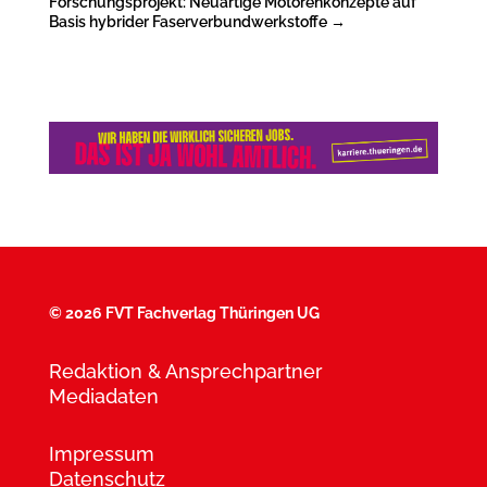
Forschungsprojekt: Neuartige Motorenkonzepte auf
Basis hybrider Faserverbundwerkstoffe
→
©
2026 FVT Fachverlag Thüringen UG
Redaktion & Ansprechpartner
Mediadaten
Impressum
Datenschutz