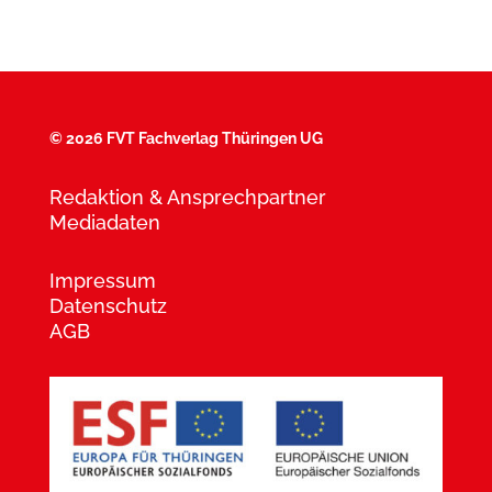
©
2026 FVT Fachverlag Thüringen UG
Redaktion & Ansprechpartner
Mediadaten
Impressum
Datenschutz
AGB