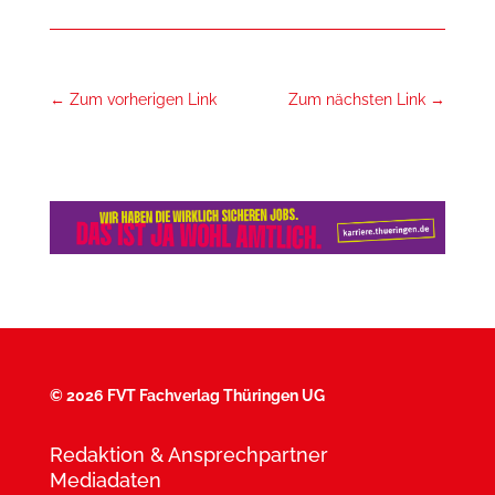
←
Zum vorherigen Link
Zum nächsten Link
→
©
2026 FVT Fachverlag Thüringen UG
Redaktion & Ansprechpartner
Mediadaten