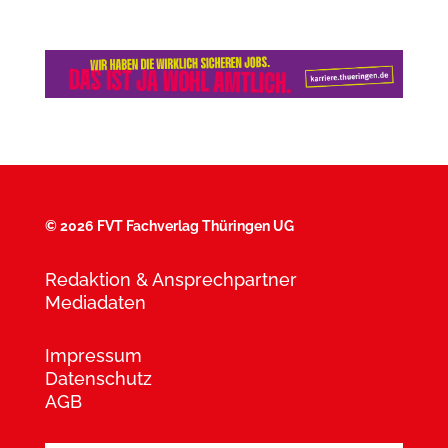
©
2026 FVT Fachverlag Thüringen UG
Redaktion & Ansprechpartner
Mediadaten
Impressum
Datenschutz
AGB