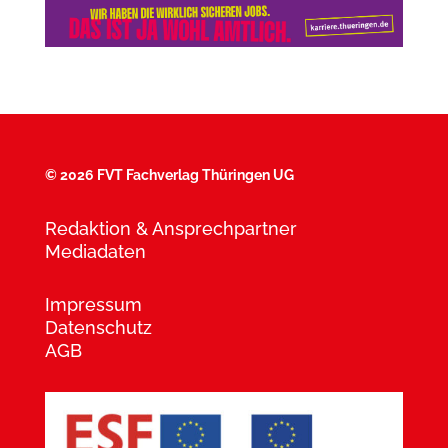
©
2026 FVT Fachverlag Thüringen UG
Redaktion & Ansprechpartner
Mediadaten
Impressum
Datenschutz
AGB