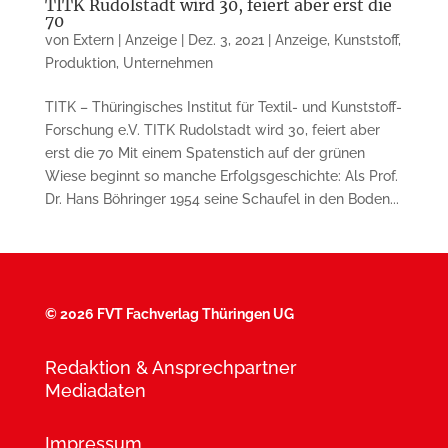
TITK Rudolstadt wird 30, feiert aber erst die
70
von
Extern | Anzeige
|
Dez. 3, 2021
|
Anzeige
,
Kunststoff
,
Produktion
,
Unternehmen
TITK – Thüringisches Institut für Textil- und Kunststoff-
Forschung e.V. TITK Rudolstadt wird 30, feiert aber
erst die 70 Mit einem Spatenstich auf der grünen
Wiese beginnt so manche Erfolgsgeschichte: Als Prof.
Dr. Hans Böhringer 1954 seine Schaufel in den Boden...
©
2026 FVT Fachverlag Thüringen UG
Redaktion & Ansprechpartner
Mediadaten
Impressum