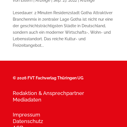
von
Extern | Anzeige
|
Sep. 27, 2022
|
Anzeige
Lesedauer: 2 Minuten Residenzstadt Gotha Attraktiver
Branchenmix in zentraler Lage Gotha ist nicht nur eine
der geschichtsträchtigsten Städte in Deutschland,
sondern auch ein moderner Wirtschafts-, Wohn- und
Lebensstandort. Das reiche Kultur- und
Freizeitangebot...
©
2026 FVT Fachverlag Thüringen UG
Redaktion & Ansprechpartner
Mediadaten
Impressum
Datenschutz