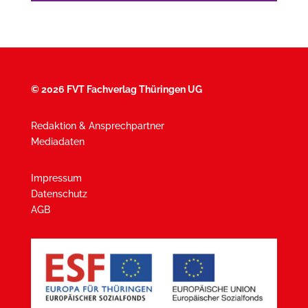
©
2026 FVT Fachverlag Thüringen UG
Redaktion & Ansprechpartner
Mediadaten
Impressum
Datenschutz
AGB