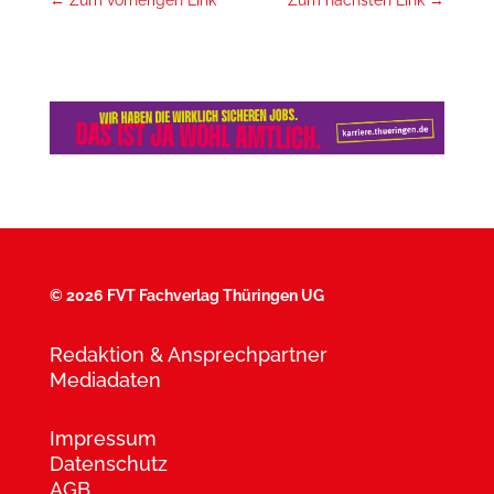
←
Zum vorherigen Link
Zum nächsten Link
→
©
2026 FVT Fachverlag Thüringen UG
Redaktion & Ansprechpartner
Mediadaten
Impressum
Datenschutz
AGB